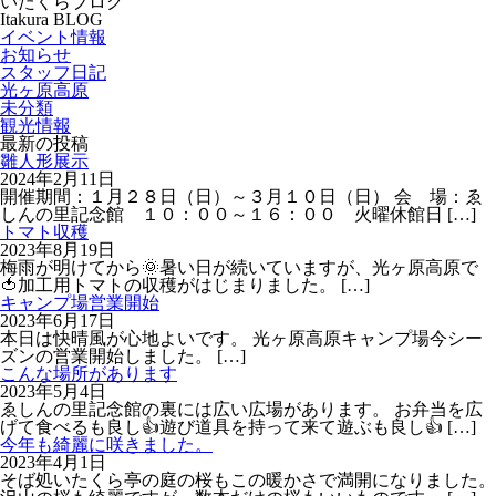
いたくらブログ
共
Itakura BLOG
有
イベント情報
お知らせ
スタッフ日記
光ヶ原高原
未分類
観光情報
最新の投稿
雛人形展示
2024年2月11日
開催期間：１月２８日（日）～３月１０日（日） 会 場：ゑ
しんの里記念館 １０：００～１６：００ 火曜休館日
[…]
トマト収穫
2023年8月19日
梅雨が明けてから🌞暑い日が続いていますが、光ヶ原高原で
🍅加工用トマトの収穫がはじまりました。
[…]
キャンプ場営業開始
2023年6月17日
本日は快晴風が心地よいです。 光ヶ原高原キャンプ場今シー
ズンの営業開始しました。
[…]
こんな場所があります
2023年5月4日
ゑしんの里記念館の裏には広い広場があります。 お弁当を広
げて食べるも良し👍遊び道具を持って来て遊ぶも良し👍
[…]
今年も綺麗に咲きました。
2023年4月1日
そば処いたくら亭の庭の桜もこの暖かさで満開になりました。