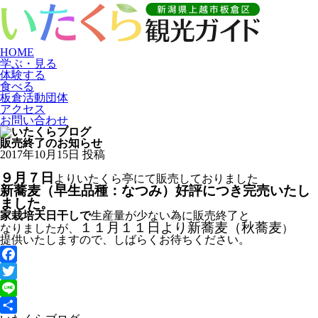
HOME
学ぶ・見る
体験する
食べる
板倉活動団体
アクセス
お問い合わせ
販売終了のお知らせ
2017年10月15日 投稿
９月７日
よりいたくら亭にて販売しておりました
新蕎麦（早生品種：なつみ）好評につき完売いたし
ました。
家栽培天日干しで
生産量が少ない為に販売終了と
１１月１１日より新蕎麦（秋蕎麦
なりましたが、
）
提供いたしますので、しばらくお待ちください。
Facebook
Twitter
Line