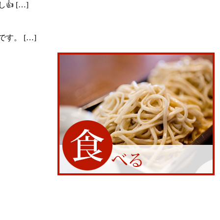
し👍
[…]
です。
[…]