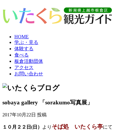
HOME
学ぶ・見る
体験する
食べる
板倉活動団体
アクセス
お問い合わせ
sobaya gallery 「sorakumo写真展」
2017年10月22日 投稿
そば処 いたくら亭
１０月２２日(日）
より
にて