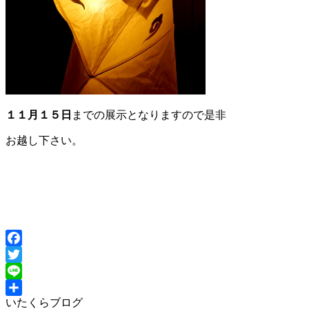
１１月１５日
までの展示となりますので是非
お越し下さい。
Facebook
Twitter
Line
いたくらブログ
共