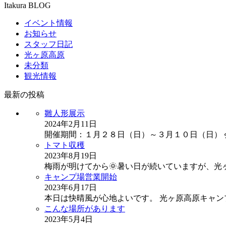
Itakura BLOG
有
イベント情報
お知らせ
スタッフ日記
光ヶ原高原
未分類
観光情報
最新の投稿
雛人形展示
2024年2月11日
開催期間：１月２８日（日）～３月１０日（日）
トマト収穫
2023年8月19日
梅雨が明けてから🌞暑い日が続いていますが、光
キャンプ場営業開始
2023年6月17日
本日は快晴風が心地よいです。 光ヶ原高原キャ
こんな場所があります
2023年5月4日