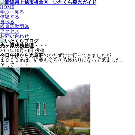
HOME
学ぶ・見る
体験する
食べる
板倉活動団体
アクセス
お問い合わせ
光ヶ原残務整理・・・
2017年10月30日 投稿
今日午後から光原荘
のかたずけに行ってきましたが
１０００ｍは、紅葉もそろそろ終わりになって来ました。
そして・・・