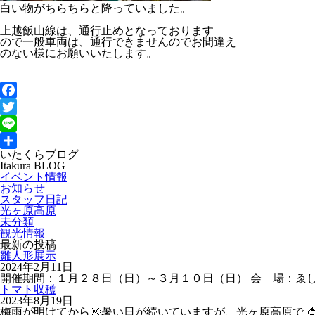
白い物がちらちらと降っていました。
上越飯山線は、通行止めとなっております
ので一般車両は、通行できませんのでお間違え
のない様にお願いいたします。
Facebook
Twitter
Line
いたくらブログ
共
Itakura BLOG
有
イベント情報
お知らせ
スタッフ日記
光ヶ原高原
未分類
観光情報
最新の投稿
雛人形展示
2024年2月11日
開催期間：１月２８日（日）～３月１０日（日） 会 場：ゑ
トマト収穫
2023年8月19日
梅雨が明けてから🌞暑い日が続いていますが、光ヶ原高原で 