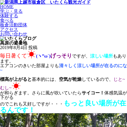
HOME
学ぶ・見る
体験する
食べる
板倉活動団体
アクセス
お問い合わせ
高原の避暑地
2019年8月4日 投稿
☀
毎日暑くて
げっそり
(ヽ”ω`)
ですが、
涼しい場所
もあり
ます。
エアコンのきいた部屋よりも
清々しく涼しい場所が在るのにな
~
標高が上がると
基本的には、
空気が乾燥
しているので、
じと~
☀
むし~
が和らぎます。さらに風が吹いていたら
サイコー！
体感気温が
下がる
もっと良い場所が在
のでこれも又好しですが・・・
るんです！