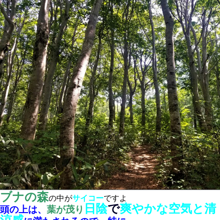
ブナの森
の中が
サイコー
ですよ
日陰
で
爽やかな空気と清
頭の上は、
葉が茂り