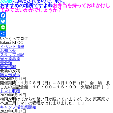
涼感
に満たされるので、特に
おすすめの場所ですよ👍
お弁当を持ってお出かけし
てみてはいかがでしょうか？
Facebook
Twitter
Line
いたくらブログ
共
Itakura BLOG
有
イベント情報
お知らせ
スタッフ日記
光ヶ原高原
未分類
観光情報
最新の投稿
雛人形展示
2024年2月11日
開催期間：１月２８日（日）～３月１０日（日） 会 場：ゑ
しんの里記念館 １０：００～１６：００ 火曜休館日
[…]
トマト収穫
2023年8月19日
梅雨が明けてから🌞暑い日が続いていますが、光ヶ原高原で
🍅加工用トマトの収穫がはじまりました。
[…]
キャンプ場営業開始
2023年6月17日