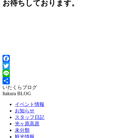
お待ちしております。
Facebook
Twitter
Line
いたくらブログ
共
Itakura BLOG
有
イベント情報
お知らせ
スタッフ日記
光ヶ原高原
未分類
観光情報