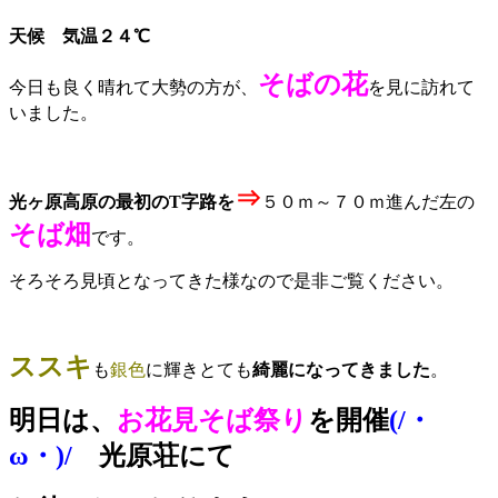
天候
気温２４℃
そばの花
今日も良く晴れて
大勢の方が、
を見に訪れて
いました。
⇒
光ヶ原高原の最初のT字路を
５０ｍ～７０ｍ進んだ左の
そば畑
です。
そろそろ見頃となってきた様なので是非ご覧ください。
ススキ
も
銀色
に輝きとても
綺麗になってきました
。
明日は、
お花見そば祭り
を開催
(/・
ω・)/
光原荘にて