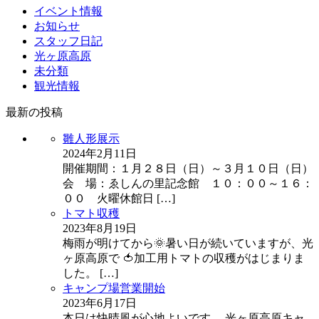
イベント情報
お知らせ
スタッフ日記
光ヶ原高原
未分類
観光情報
最新の投稿
雛人形展示
2024年2月11日
開催期間：１月２８日（日）～３月１０日（日）
会 場：ゑしんの里記念館 １０：００～１６：
００ 火曜休館日
[…]
トマト収穫
2023年8月19日
梅雨が明けてから🌞暑い日が続いていますが、光
ヶ原高原で 🍅加工用トマトの収穫がはじまりま
した。
[…]
キャンプ場営業開始
2023年6月17日
本日は快晴風が心地よいです。 光ヶ原高原キャ