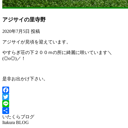
アジサイの里寺野
2020年7月5日 投稿
アジサイが見頃を迎えています。
やすらぎ荘の下２００ｍの所に綺麗に咲いています＼
(◎o◎)／！
是非お出かけ下さい。
Facebook
Twitter
Line
いたくらブログ
共
Itakura BLOG
有