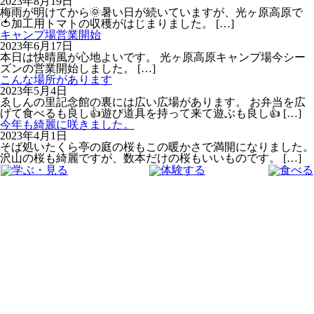
2023年8月19日
梅雨が明けてから🌞暑い日が続いていますが、光ヶ原高原で
🍅加工用トマトの収穫がはじまりました。
[…]
キャンプ場営業開始
2023年6月17日
本日は快晴風が心地よいです。 光ヶ原高原キャンプ場今シー
ズンの営業開始しました。
[…]
こんな場所があります
2023年5月4日
ゑしんの里記念館の裏には広い広場があります。 お弁当を広
げて食べるも良し👍遊び道具を持って来て遊ぶも良し👍
[…]
今年も綺麗に咲きました。
2023年4月1日
そば処いたくら亭の庭の桜もこの暖かさで満開になりました。
沢山の桜も綺麗ですが、数本だけの桜もいいものです。
[…]