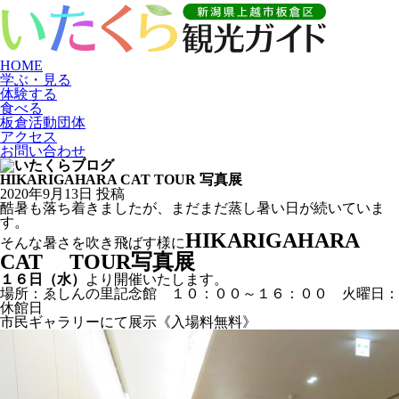
HOME
学ぶ・見る
体験する
食べる
板倉活動団体
アクセス
お問い合わせ
HIKARIGAHARA CAT TOUR 写真展
2020年9月13日 投稿
酷暑も落ち着きましたが、まだまだ蒸し暑い日が続いていま
す。
HIKARIGAHARA
そんな暑さを吹き飛ばす様に
CAT TOUR写真展
１６日（水）
より開催いたします。
場所：ゑしんの里記念館 １０：００～１６：００ 火曜日：
休館日
市民ギャラリーにて展示《入場料無料》