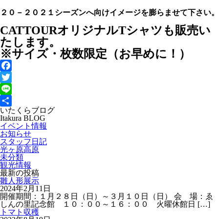
２０－２０２１シーズンへ向けイメージを膨らませて下さい。
CATTOURオリジナルTシャツも販売い
たします。
※サイズ・枚数限定（お早めに！）
Facebook
Twitter
Line
いたくらブログ
共
Itakura BLOG
有
イベント情報
お知らせ
スタッフ日記
光ヶ原高原
未分類
観光情報
最新の投稿
雛人形展示
2024年2月11日
開催期間：１月２８日（日）～３月１０日（日） 会 場：ゑ
しんの里記念館 １０：００～１６：００ 火曜休館日
[…]
トマト収穫