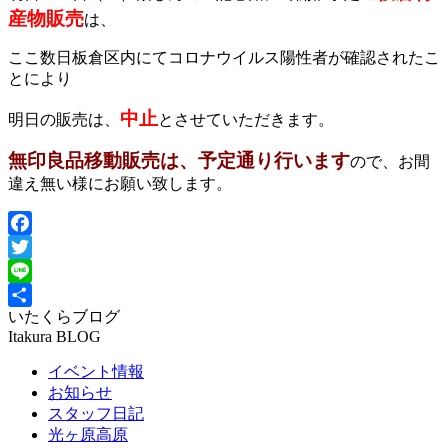
産物販売
は、
ここ数日板倉区内にてコロナウイルス陽性者が確認されたこ
とにより
中止
明日の販売は、
とさせていただきます。
無印良品移動販売は、予定通り行います
ので、お間
違え無い様にお願い致します。
Facebook
Twitter
Line
いたくらブログ
共
Itakura BLOG
有
イベント情報
お知らせ
スタッフ日記
光ヶ原高原