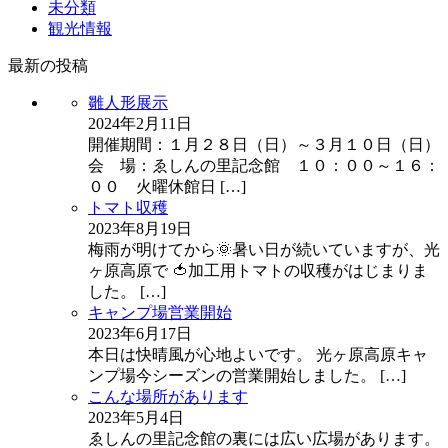
未分類
観光情報
最新の投稿
雛人形展示
2024年2月11日
開催期間：１月２８日（日）～３月１０日（日）
会 場：ゑしんの里記念館 １０：００～１６：
００ 火曜休館日
[…]
トマト収穫
2023年8月19日
梅雨が明けてから🌞暑い日が続いていますが、光
ヶ原高原で 🍅加工用トマトの収穫がはじまりま
した。
[…]
キャンプ場営業開始
2023年6月17日
本日は快晴風が心地よいです。 光ヶ原高原キャ
ンプ場今シーズンの営業開始しました。
[…]
こんな場所があります
2023年5月4日
ゑしんの里記念館の裏には広い広場があります。